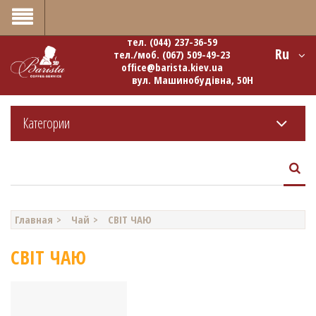
0
тел.
(044) 237-36-59
Ru
тел./моб.
(067) 509-49-23
office@barista.kiev.ua
вул. Машинобудівна, 50Н
Категории
Главная
Чай
СВІТ ЧАЮ
СВІТ ЧАЮ