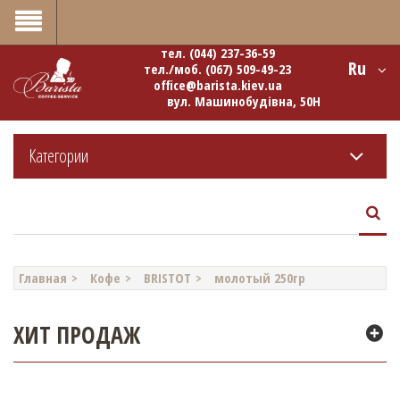
0
тел.
(044) 237-36-59
Ru
тел./моб.
(067) 509-49-23
office@barista.kiev.ua
вул. Машинобудівна, 50Н
Категории
Главная
Кофе
BRISTOT
молотый 250гр
ХИТ ПРОДАЖ