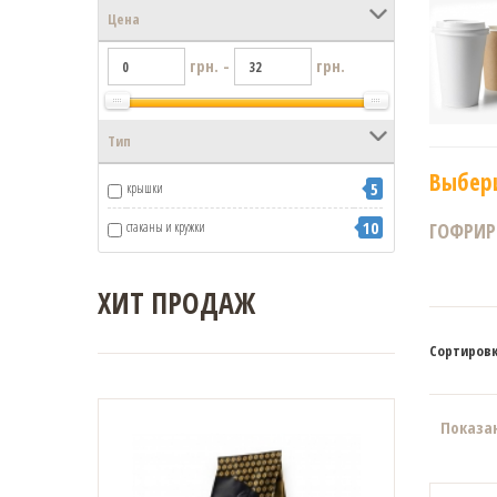
Цена
грн. -
грн.
Тип
Выбер
5
крышки
10
ГОФРИР
стаканы и кружки
ХИТ ПРОДАЖ
Сортировк
Показан