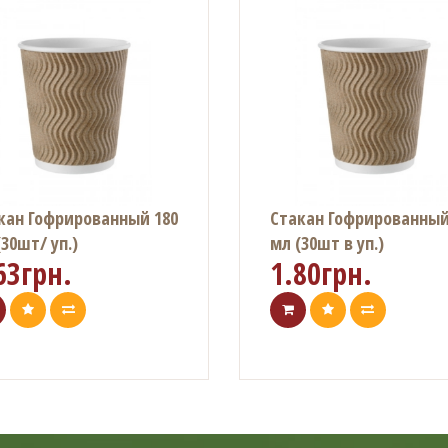
кан Гофрированный 180
Стакан Гофрированный
(30шт/ уп.)
мл (30шт в уп.)
63грн.
1.80грн.