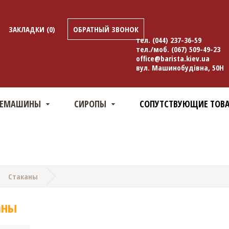
ЗАКЛАДКИ (0)
ОБРАТНЫЙ ЗВОНОК
тел.
(044) 237-36-59
тел./моб.
(067) 509-49-23
office@barista.kiev.ua
вул. Машинобудівна, 50Н
ФЕМАШИНЫ
СИРОПЫ
СОПУТСТВУЮЩИЕ ТОВ
Стаканы
аны