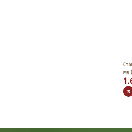
Ста
мл 
1.