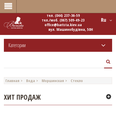
0
тел.
(044) 237-36-59
Ru
тел./моб.
(067) 509-49-23
office@barista.kiev.ua
вул. Машинобудівна, 50Н
Категории
Главная
Вода
Моршинская
Стекло
ХИТ ПРОДАЖ