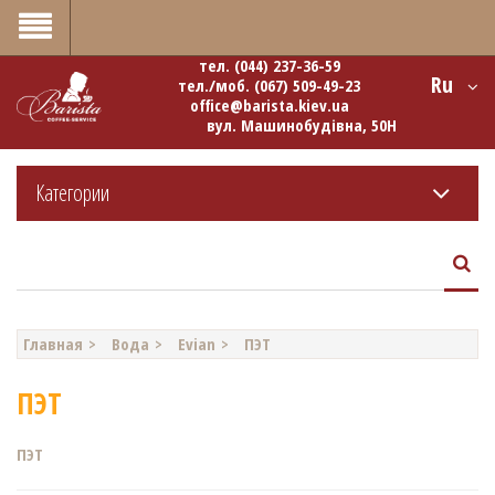
0
тел.
(044) 237-36-59
Ru
тел./моб.
(067) 509-49-23
office@barista.kiev.ua
вул. Машинобудівна, 50Н
Категории
Главная
Вода
Evian
ПЭТ
ПЭТ
ПЭТ