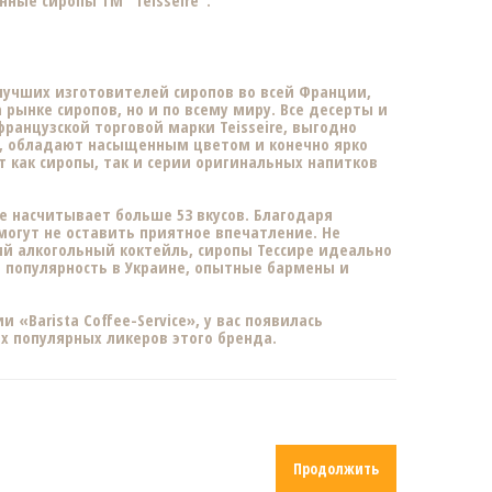
нные сиропы ТМ "Teisseire".
з лучших изготовителей сиропов во всей Франции,
рынке сиропов, но и по всему миру. Все десерты и
ранцузской торговой марки Teisseire, выгодно
, обладают насыщенным цветом и конечно ярко
т как сиропы, так и серии оригинальных напитков
re насчитывает больше 53 вкусов. Благодаря
 могут не оставить приятное впечатление. Не
ий алкогольный коктейль, сиропы Тессире идеально
т популярность в Украине, опытные бармены и
«Barista Coffee-Service», у вас появилась
 популярных ликеров этого бренда.
Продолжить