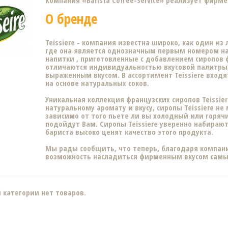
Компания «Barista Coffee-Service» реализует фирме
О бренде
Teissiere - компания известна широко, как один и
где она является однозначным первым номером на 
напитки , приготовленные с добавлением сиропов ф
отличаются индивидуальностью вкусовой палитры
выраженным вкусом. В ассортимент Teissiere входя
на основе натуральных соков.
Уникальная коллекция французских сиропов Teissie
натуральному аромату и вкусу, сиропы Teissiere не
зависимо от того пьете ли вы холодный или горяч
подойдут Вам. Сиропы Teissiere уверенно набираю
бариста высоко ценят качество этого продукта.
Мы рады сообщить, что теперь, благодаря компании 
возможность насладиться фирменным вкусом самых
 категории нет товаров.