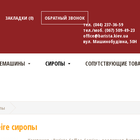
ЗАКЛАДКИ (0)
ОБРАТНЫЙ ЗВОНОК
тел.
(044) 237-36-59
тел./моб.
(067) 509-49-23
office@barista.kiev.ua
вул. Машинобудівна, 50Н
ФЕМАШИНЫ
СИРОПЫ
СОПУТСТВУЮЩИЕ ТОВ
опы
eire сиропы