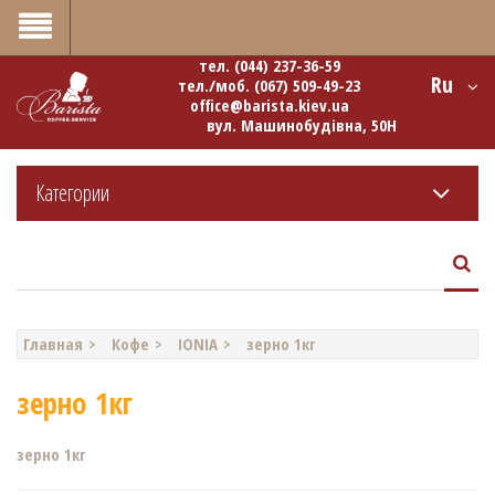
0
тел.
(044) 237-36-59
Ru
тел./моб.
(067) 509-49-23
office@barista.kiev.ua
вул. Машинобудівна, 50Н
Категории
Главная
Кофе
IONIA
зерно 1кг
зерно 1кг
зерно 1кг